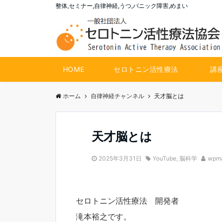
整体,セミナー,自律神経,うつ,パニック障害,めまい
HOME
セロトニン活性療法
講
ホーム
自律神経チャンネル
天才脳とは
天才脳とは
2025年3月31日
YouTube
,
脳科学
wpma
セロトニン活性療法 開発者
滝本裕之です。