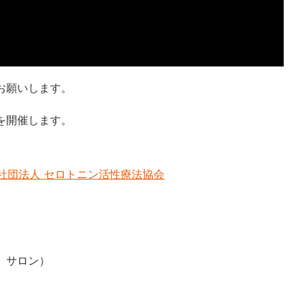
お願いします。
を開催します。
般社団法人 セロトニン活性療法協会
 サロン）