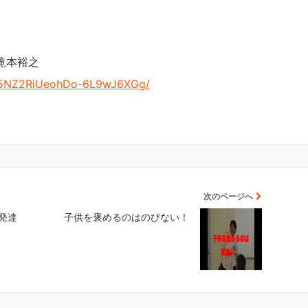
滝本裕之
UC5NZ2RiUeohDo-6L9wJ6XGg/
次のページへ
発達
子供を褒めるのはのびない！