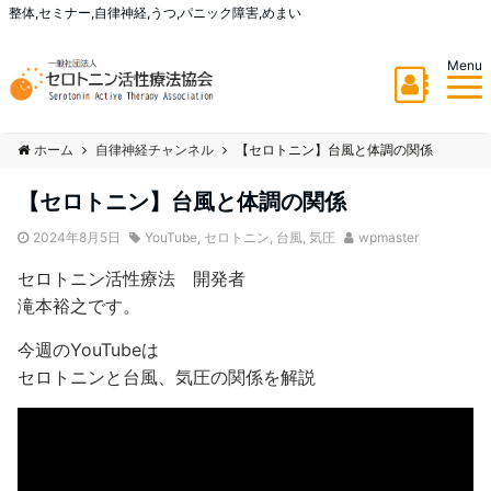
整体,セミナー,自律神経,うつ,パニック障害,めまい
Menu
ホーム
自律神経チャンネル
【セロトニン】台風と体調の関係
【セロトニン】台風と体調の関係
2024年8月5日
YouTube
,
セロトニン
,
台風
,
気圧
wpmaster
セロトニン活性療法 開発者
滝本裕之です。
今週のYouTubeは
セロトニンと台風、気圧の関係を解説