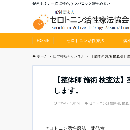
整体,セミナー,自律神経,うつ,パニック障害,めまい
HOME
セロトニン活性療法
講
ホーム
自律神経チャンネル
【整体師 施術 検査法
【整体師 施術 検査法
します。
2024年1月15日
セロトニン活性療法
,
検査
セロトニン活性療法 開発者