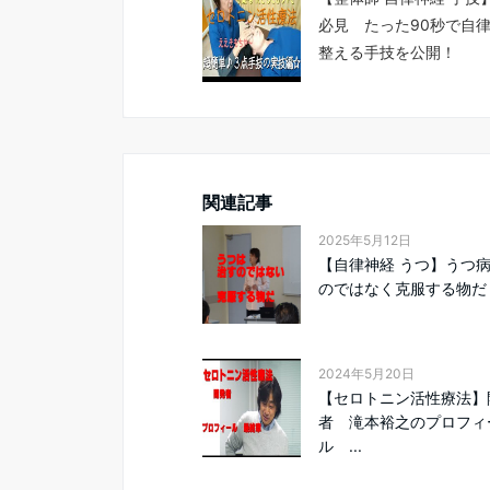
必見 たった90秒で自
整える手技を公開！
関連記事
2025年5月12日
【自律神経 うつ】うつ
のではなく克服する物だ
2024年5月20日
【セロトニン活性療法】
者 滝本裕之のプロフィ
ル ...