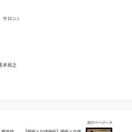
 サロン）
滝本裕之
次のページへ
】整体師
【睡眠と自律神経】睡眠と自律