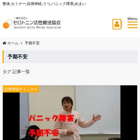
整体,セミナー,自律神経,うつ,パニック障害,めまい
Menu
ホーム
予期不安
予期不安
タグ 記事一覧
自律神経チャンネル